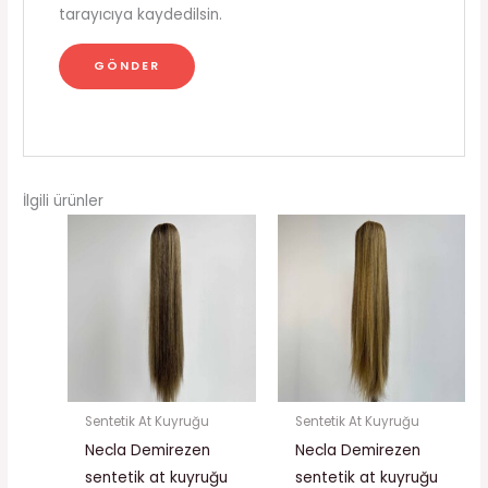
tarayıcıya kaydedilsin.
İlgili ürünler
Orijinal
Şu
Orijinal
Şu
fiyat:
andaki
fiyat:
andaki
₺2,500.00.
fiyat:
₺2,500.00.
fiyat:
₺2,250.00.
₺2,250.
Sentetik At Kuyruğu
Sentetik At Kuyruğu
Necla Demirezen
Necla Demirezen
sentetik at kuyruğu
sentetik at kuyruğu