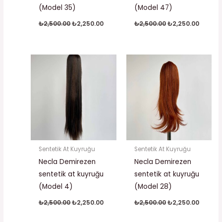
(Model 35)
(Model 47)
₺
2,500.00
₺
2,250.00
₺
2,500.00
₺
2,250.00
Orijinal
Şu
Orijinal
Şu
fiyat:
andaki
fiyat:
andaki
₺2,500.00.
fiyat:
₺2,500.00.
fiyat:
₺2,250.00.
₺2,250.
Sentetik At Kuyruğu
Sentetik At Kuyruğu
Necla Demirezen
Necla Demirezen
sentetik at kuyruğu
sentetik at kuyruğu
(Model 4)
(Model 28)
₺
2,500.00
₺
2,250.00
₺
2,500.00
₺
2,250.00