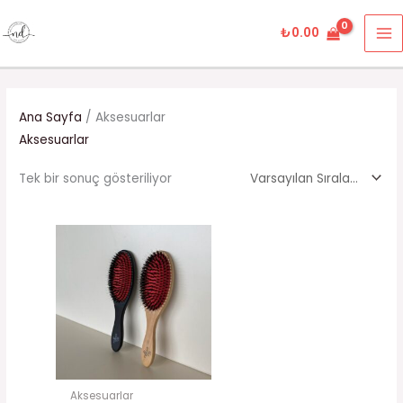
İçeriğe
MA
atla
₺
0.00
M
Ana Sayfa
/ Aksesuarlar
Aksesuarlar
Tek bir sonuç gösteriliyor
Aksesuarlar