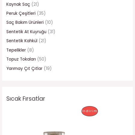
Kaynak Saç
(21)
Peruk Çeşitleri
(35)
Saç Bakım Ürünleri
(10)
Sentetik At Kuyruğu
(31)
Sentetik Kahkül
(21)
Tepelikler
(8)
Topuz Tokaları
(50)
Yarımay Çıt Çıtlar
(19)
Sıcak Fırsatlar
O
Ş
İ
İndirim
r
u
i
a
N
j
n
i
d
D
n
a