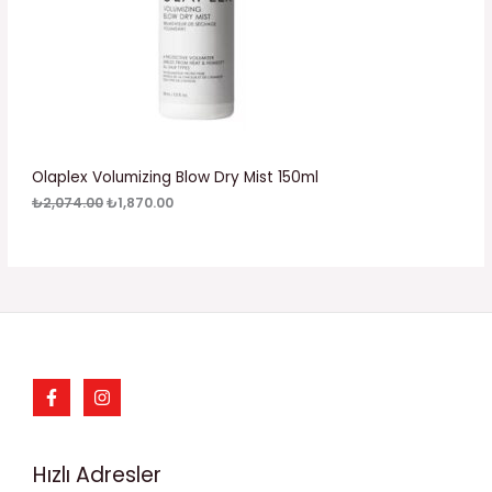
a
a
t
t
M
:
:
₺
₺
D
2
1
,
,
E
0
8
7
7
K
4
0
.
.
I
Olaplex Volumizing Blow Dry Mist 150ml
0
0
0
0
₺
2,074.00
₺
1,870.00
Ü
.
.
R
Ü
N
Hızlı Adresler