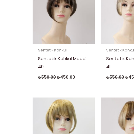
Sentetik Kahkül
Sentetik Kahkü
Sentetik Kahkül Model
Sentetik Kah
40
41
₺
550.00
₺
450.00
₺
550.00
₺
45
Orijinal
Şu
Orij
fiyat:
andaki
fiya
₺550.00.
fiyat:
₺55
₺450.00.