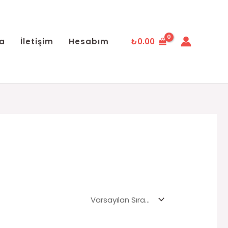
a
İletişim
Hesabım
₺
0.00