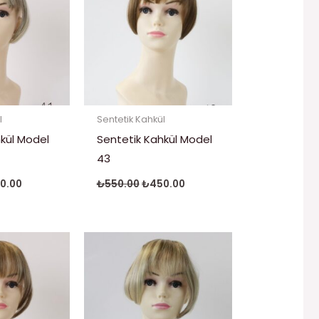
l
Sentetik Kahkül
kül Model
Sentetik Kahkül Model
43
0.00
₺
550.00
₺
450.00
inal
Şu
Orijinal
Şu
t:
andaki
fiyat:
andaki
0.00.
fiyat:
₺550.00.
fiyat:
₺450.00.
₺450.00.