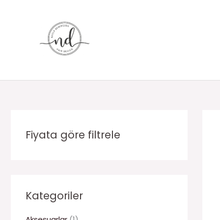
İçeriğe
atla
Fiyata göre filtrele
Kategoriler
Aksesuarlar
(1)