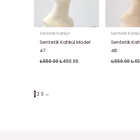
Sentetik Kahkül
Sentetik Kahkü
Sentetik Kahkül Model
Sentetik Kah
47
48
₺
550.00
₺
450.00
₺
550.00
₺
45
1
2
3
→