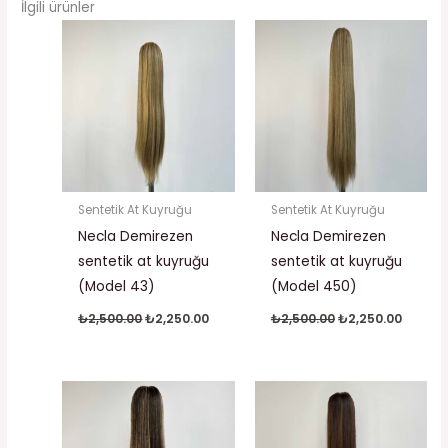
İlgili ürünler
Orijinal
Şu
Orijinal
Şu
fiyat:
andaki
fiyat:
andaki
₺2,500.00.
fiyat:
₺2,500.00.
fiyat:
₺2,250.00.
₺2,250.
Sentetik At Kuyruğu
Sentetik At Kuyruğu
Necla Demirezen
Necla Demirezen
sentetik at kuyruğu
sentetik at kuyruğu
(Model 43)
(Model 450)
₺
2,500.00
₺
2,250.00
₺
2,500.00
₺
2,250.00
Orijinal
Şu
Orijinal
Şu
fiyat:
andaki
fiyat:
andaki
₺2,500.00.
fiyat:
₺2,500.00.
fiyat:
₺2,250.00.
₺2,250.