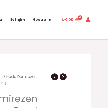
a
İletişim
Hesabım
₺
0.00
ri
/ Necla Demirezen
 19)
mirezen