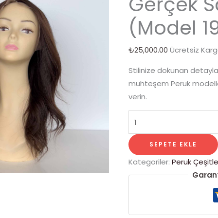
Gerçek S
(Model 1
₺
25,000.00
Ücretsiz Kar
Stilinize dokunan detaylar
muhteşem Peruk modeller
verin.
SEPETE EKLE
Kategoriler:
Peruk Çeşitle
Garant