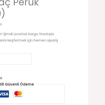
aç Peruk
9)
go
! Şimdi ücretsiz kargo fırsatıyla
ini keşfetmek için hemen sipariş
ri
ili Güvenli Ödeme