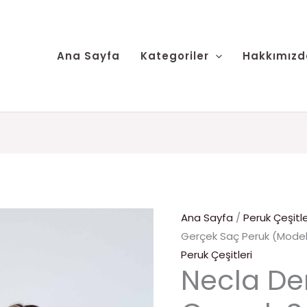
Necla
Saç
Demirezen
Peruk
Gerçek
(Model
Ana Sayfa
Kategoriler
Hakkımızd
Saç
19)
Peruk
adet
(Model
19)
adet
Ana Sayfa
/
Peruk Çeşitle
Gerçek Saç Peruk (Model
Peruk Çeşitleri
Necla De