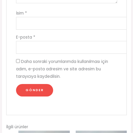
İsim
*
E-posta
*
Daha sonraki yorumlarımda kullanılması için
adım, e-posta adresim ve site adresim bu
tarayıcıya kaydedilsin.
İlgili ürünler
Orijinal
Şu
Orijinal
Şu