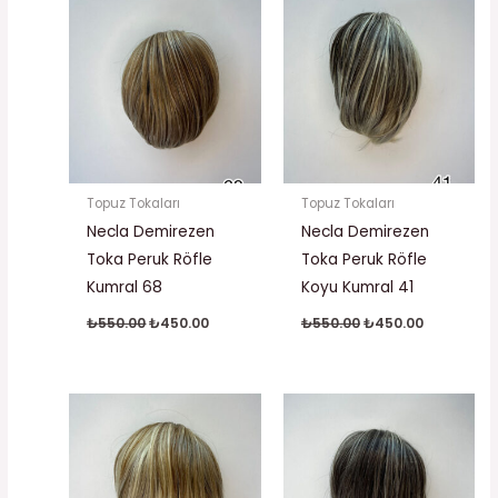
fiyat:
andaki
fiyat:
andaki
₺550.00.
fiyat:
₺550.00.
fiyat:
₺450.00.
₺450.00.
Topuz Tokaları
Topuz Tokaları
Necla Demirezen
Necla Demirezen
Toka Peruk Röfle
Toka Peruk Röfle
Kumral 68
Koyu Kumral 41
₺
550.00
₺
450.00
₺
550.00
₺
450.00
Orijinal
Şu
Orijinal
Şu
fiyat:
andaki
fiyat:
andaki
₺550.00.
fiyat:
₺550.00.
fiyat:
₺450.00.
₺450.00.