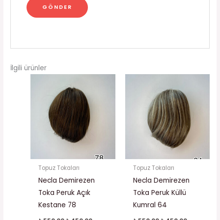
İlgili ürünler
Orijinal
Şu
Orijinal
Şu
fiyat:
andaki
fiyat:
andaki
₺550.00.
fiyat:
₺550.00.
fiyat:
₺450.00.
₺450.00.
Topuz Tokaları
Topuz Tokaları
Necla Demirezen
Necla Demirezen
Toka Peruk Açık
Toka Peruk Küllü
Kestane 78
Kumral 64