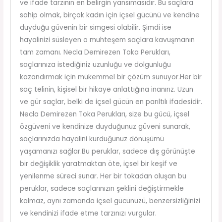
ve ifade tarzının en belirgin yansımasıdır. Bu saçlara
sahip olmak, birçok kadın için içsel gücünü ve kendine
duyduğu güvenin bir simgesi olabilir. Şimdi ise
hayalinizi süsleyen o muhteşem saçlara kavuşmanın
tam zamanı. Necla Demirezen Toka Perukları,
saçlarınıza istediğiniz uzunluğu ve dolgunluğu
kazandırmak için mükemmel bir çözüm sunuyor.Her bir
saç telinin, kişisel bir hikaye anlattığına inanırız. Uzun
ve gür saçlar, belki de içsel gücün en parıltılı ifadesidir.
Necla Demirezen Toka Perukları, size bu gücü, içsel
özgüveni ve kendinize duyduğunuz güveni sunarak,
saçlarınızda hayalini kurduğunuz dönüşümü
yaşamanızı sağlar.Bu peruklar, sadece dış görünüşte
bir değişiklik yaratmaktan öte, içsel bir keşif ve
yenilenme süreci sunar. Her bir tokadan oluşan bu
peruklar, sadece saçlarınızın şeklini değiştirmekle
kalmaz, aynı zamanda içsel gücünüzü, benzersizliğinizi
ve kendinizi ifade etme tarzınızı vurgular.