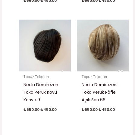
₺
550.00
₺
450.00
₺
550.00
₺
450.00
Orijinal
Şu
Orijinal
Şu
fiyat:
andaki
fiyat:
andaki
₺550.00.
fiyat:
₺550.00.
fiyat:
₺450.00.
₺450.00.
Topuz Tokaları
Topuz Tokaları
Necla Demirezen
Necla Demirezen
Toka Peruk Koyu
Toka Peruk Röfle
Kahve 9
Açık Sarı 66
₺
550.00
₺
450.00
₺
550.00
₺
450.00