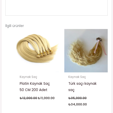
İlgili ürünler
Orijinal
Şu
Orijinal
Şu
fiyat:
andaki
fiyat:
andaki
₺12,000.00.
fiyat:
₺35,000.00.
fiyat:
₺11,000.00.
₺34,000.00.
Kaynak Saç
Kaynak Saç
Platin Kaynak Saç
Türk saçı kaynak
50 CM 200 Adet
saç
₺
12,000.00
₺
11,000.00
₺
35,000.00
₺
34,000.00