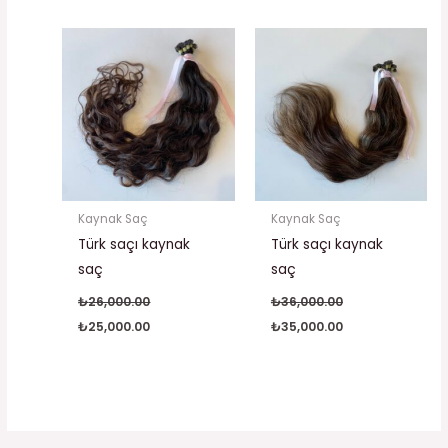
Orijinal
Şu
Orijinal
Şu
fiyat:
andaki
fiyat:
andaki
₺26,000.00.
fiyat:
₺36,000.00.
fiyat:
₺25,000.00.
₺35,000.00.
Kaynak Saç
Kaynak Saç
Türk saçı kaynak
Türk saçı kaynak
saç
saç
₺
26,000.00
₺
36,000.00
₺
25,000.00
₺
35,000.00