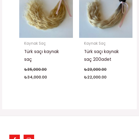
₺34,000.00.
₺22,000.00.
Kaynak Saç
Kaynak Saç
Türk saçı kaynak
Türk saçı kaynak
saç
saç 200adet
₺
35,000.00
₺
23,000.00
₺
34,000.00
₺
22,000.00