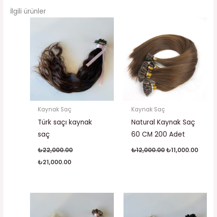
İlgili ürünler
Orijinal
Şu
Orijinal
Şu
fiyat:
andaki
fiyat:
andak
₺22,000.00.
fiyat:
₺12,000.00.
fiyat:
₺21,000.00.
₺11,00
Kaynak Saç
Kaynak Saç
Türk saçı kaynak
Natural Kaynak Saç
saç
60 CM 200 Adet
₺
22,000.00
₺
12,000.00
₺
11,000.00
₺
21,000.00
Orijinal
Şu
Orijinal
Şu
fiyat:
andaki
fiyat:
andaki
₺35,000.00.
fiyat:
₺23,000.00.
fiyat: