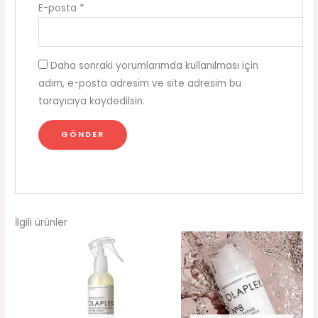
E-posta
*
Daha sonraki yorumlarımda kullanılması için
adım, e-posta adresim ve site adresim bu
tarayıcıya kaydedilsin.
İlgili ürünler
Orijinal
Şu
Orijinal
Şu
fiyat:
andaki
fiyat:
andaki
₺2,074.00.
fiyat:
₺2,074.00.
fiyat:
₺1,870.00.
₺1,870.