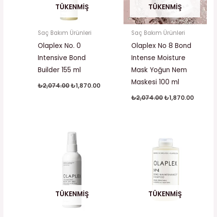
TÜKENMIŞ
TÜKENMIŞ
Saç Bakım Ürünleri
Saç Bakım Ürünleri
Olaplex No. 0
Olaplex No 8 Bond
Intensive Bond
Intense Moisture
Builder 155 ml
Mask Yoğun Nem
Maskesi 100 ml
₺
2,074.00
₺
1,870.00
₺
2,074.00
₺
1,870.00
Orijinal
Şu
Orijinal
Şu
fiyat:
andaki
fiyat:
andaki
₺2,074.00.
fiyat:
₺2,074.00.
fiyat:
₺1,870.00.
₺1,870.
TÜKENMIŞ
TÜKENMIŞ