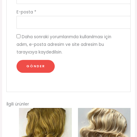
E-posta
*
Daha sonraki yorumlarımda kullanılması için
adım, e-posta adresim ve site adresim bu
tarayıcıya kaydedilsin.
İlgili ürünler
Orijinal
Şu
Orijinal
Şu
fiyat:
andaki
fiyat:
andaki
₺1,800.00.
fiyat:
₺1,800.00.
fiyat:
₺1,500.00.
₺1,500.0