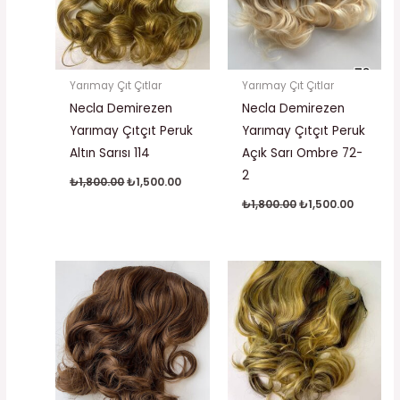
Yarımay Çıt Çıtlar
Yarımay Çıt Çıtlar
Necla Demirezen
Necla Demirezen
Yarımay Çıtçıt Peruk
Yarımay Çıtçıt Peruk
Altın Sarısı 114
Açık Sarı Ombre 72-
2
₺
1,800.00
₺
1,500.00
₺
1,800.00
₺
1,500.00
Orijinal
Şu
Orijinal
Şu
fiyat:
andaki
fiyat:
andaki
₺1,800.00.
fiyat:
₺1,800.00.
fiyat:
₺1,500.00.
₺1,500.0