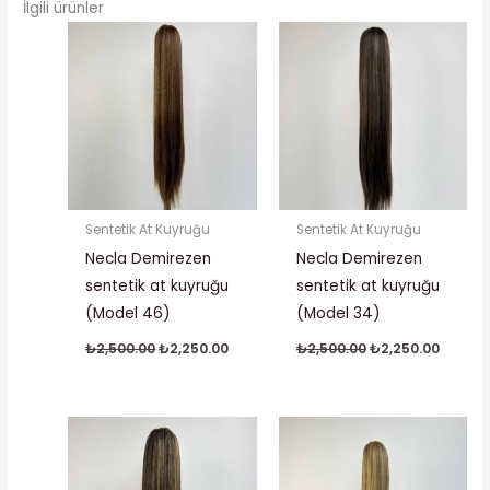
İlgili ürünler
Orijinal
Şu
Orijinal
Şu
fiyat:
andaki
fiyat:
andaki
₺2,500.00.
fiyat:
₺2,500.00.
fiyat:
₺2,250.00.
₺2,250.
Sentetik At Kuyruğu
Sentetik At Kuyruğu
Necla Demirezen
Necla Demirezen
sentetik at kuyruğu
sentetik at kuyruğu
(Model 46)
(Model 34)
₺
2,500.00
₺
2,250.00
₺
2,500.00
₺
2,250.00
Orijinal
Şu
Orijinal
Şu
fiyat:
andaki
fiyat:
andaki
₺2,500.00.
fiyat:
₺2,500.00.
fiyat:
₺2,250.00.
₺2,250.