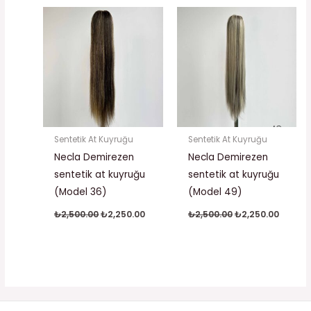
Orijinal
Şu
Orijinal
Şu
fiyat:
andaki
fiyat:
andaki
₺2,500.00.
fiyat:
₺2,500.00.
fiyat:
₺2,250.00.
₺2,250.
Sentetik At Kuyruğu
Sentetik At Kuyruğu
Necla Demirezen
Necla Demirezen
sentetik at kuyruğu
sentetik at kuyruğu
(Model 36)
(Model 49)
₺
2,500.00
₺
2,250.00
₺
2,500.00
₺
2,250.00