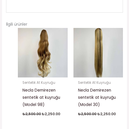
İlgili ürünler
Orijinal
Şu
Orijinal
Şu
fiyat:
andaki
fiyat:
andaki
₺2,500.00.
fiyat:
₺2,500.00.
fiyat:
₺2,250.00.
₺2,250.
Sentetik At Kuyruğu
Sentetik At Kuyruğu
Necla Demirezen
Necla Demirezen
sentetik at kuyruğu
sentetik at kuyruğu
(Model 98)
(Model 30)
₺
2,500.00
₺
2,250.00
₺
2,500.00
₺
2,250.00