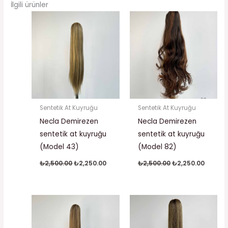
İlgili ürünler
Orijinal
Şu
Orijinal
Şu
fiyat:
andaki
fiyat:
andaki
₺2,500.00.
fiyat:
₺2,500.00.
fiyat:
₺2,250.00.
₺2,250.
Sentetik At Kuyruğu
Sentetik At Kuyruğu
Necla Demirezen
Necla Demirezen
sentetik at kuyruğu
sentetik at kuyruğu
(Model 43)
(Model 82)
₺
2,500.00
₺
2,250.00
₺
2,500.00
₺
2,250.00
Orijinal
Şu
Orijinal
Şu
fiyat:
andaki
fiyat:
andaki
₺2,500.00.
fiyat:
₺2,500.00.
fiyat:
₺2,250.00.
₺2,250.